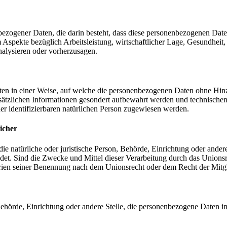
nenbezogener Daten, die darin besteht, dass diese personenbezogenen Da
Aspekte bezüglich Arbeitsleistung, wirtschaftlicher Lage, Gesundheit, p
nalysieren oder vorherzusagen.
en in einer Weise, auf welche die personenbezogenen Daten ohne Hinzu
sätzlichen Informationen gesondert aufbewahrt werden und technischen
der identifizierbaren natürlichen Person zugewiesen werden.
icher
 die natürliche oder juristische Person, Behörde, Einrichtung oder ande
et. Sind die Zwecke und Mittel dieser Verarbeitung durch das Unionsr
rien seiner Benennung nach dem Unionsrecht oder dem Recht der Mitg
, Behörde, Einrichtung oder andere Stelle, die personenbezogene Daten i